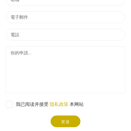
稱
電
子
郵
電
件
話
你
的
申
請
.
.
.
我已阅读并接受
隐私政策
本网站
发送