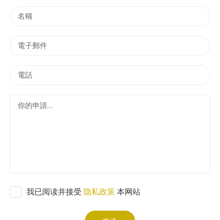
名
稱
電
子
郵
電
件
話
你
的
申
請
.
.
.
我已阅读并接受
隐私政策
本网站