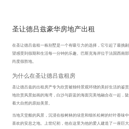
圣让德吕兹豪华房地产出租
在圣让德吕兹租一栋别墅是一个有吸引力的选择，它引起了最挑剔
望感受到假期和生活每一分钟的乐趣。巴斯克海岸位于法国西南部
尚度假胜地。
为什么在圣让德吕兹租房
圣让德吕兹的出租房产专为欣赏被独特景观环绕的美好生活的鉴赏
地欣赏风景如画的海湾，白沙与蔚蓝的海面完美地融合在一起，陡
着大自然的原始美景。
当地天堂般的风景，沉浸在桉树林的绿意和细长松树的针叶香味中
喜欢的安息之地。上世纪初，他在这里为他的爱人建造了一座巨大