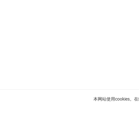
本网站使用cookies
法国里维埃拉待售公寓
尼斯待售公寓