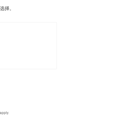
选择。
您
的
要
求
和
您
想
要
的
租
賃
期
apply.