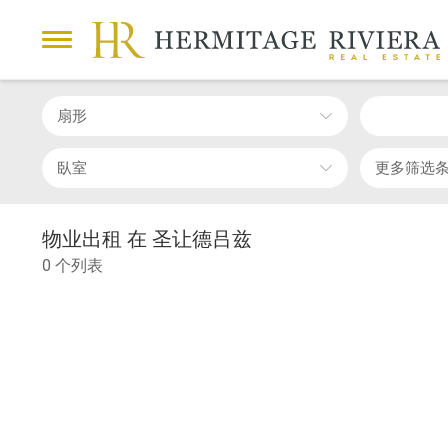
扇形
臥室
更多筛选
物业出租 在 圣让德吕兹
0 个列表