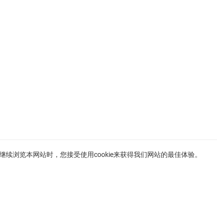
。在继续浏览本网站时，您接受使用cookie来获得我们网站的最佳体验。
法国里维埃拉待售物业
尼斯待售房产