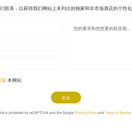
们联系，以获得我们网站上未列出的独家和非市场酒店的个性化
名
稱
電
子
郵
電
件
話
政策
本网站
发送
.
.
site is protected by reCAPTCHA and the Google
Privacy Policy
and
Terms of Service
.