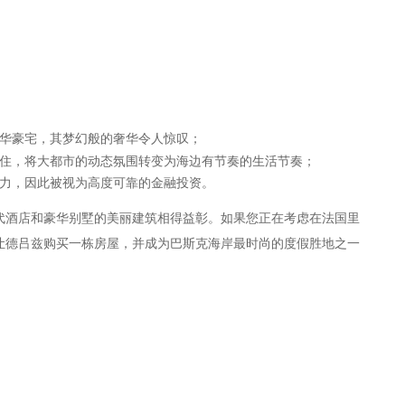
豪华豪宅，其梦幻般的奢华令人惊叹；
居住，将大都市的动态氛围转变为海边有节奏的生活节奏；
力，因此被视为高度可靠的金融投资。
代酒店和豪华别墅的美丽建筑相得益彰。如果您正在考虑在法国里
让德吕兹购买一栋房屋，并成为巴斯克海岸最时尚的度假胜地之一