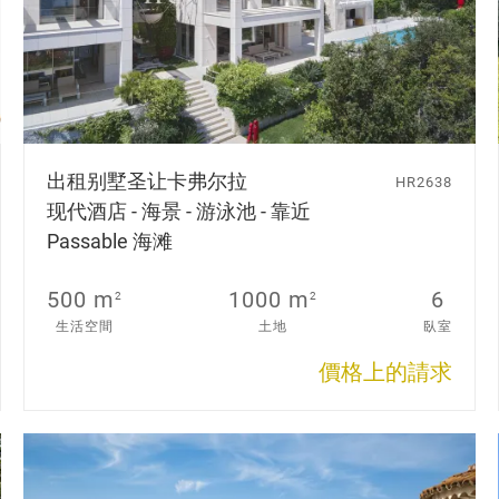
出租别墅
圣让卡弗尔拉
HR2638
现代酒店 - 海景 - 游泳池 - 靠近
Passable 海滩
500 m
1000 m
6
2
2
生活空間
土地
臥室
價格上的請求