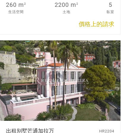
260 m
2200 m
5
2
2
生活空間
土地
臥室
價格上的請求
出租别墅
芒通加拉万
HR2204