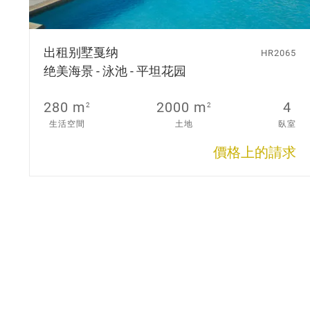
出租别墅
戛纳
HR2065
绝美海景 - 泳池 - 平坦花园
280 m
2000 m
4
2
2
生活空間
土地
臥室
價格上的請求