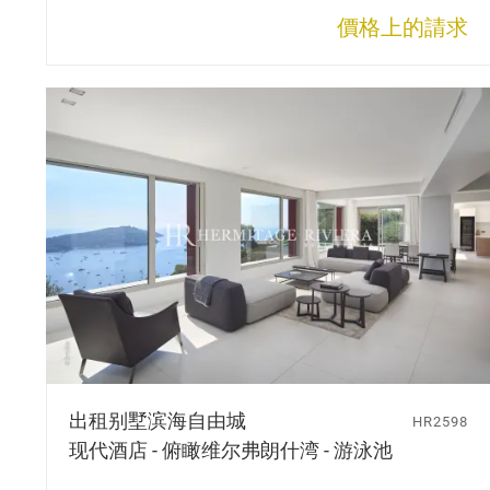
價格上的請求
出租别墅
滨海自由城
HR2598
现代酒店 - 俯瞰维尔弗朗什湾 - 游泳池