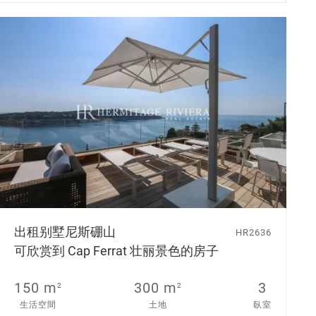
出租别墅
尼斯硼山
HR2636
可欣赏到 Cap Ferrat 壮丽景色的房子
150 m
300 m
3
2
2
生活空間
土地
臥室