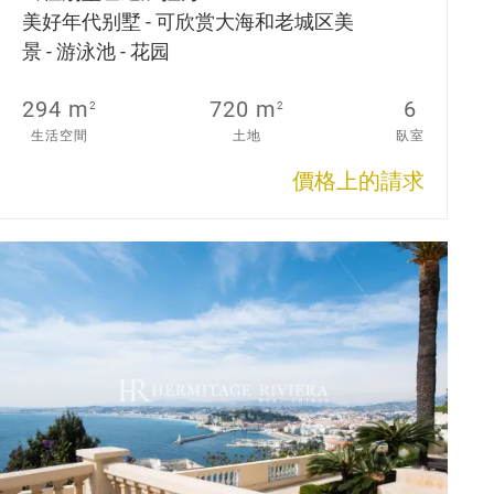
美好年代别墅 - 可欣赏大海和老城区美
景 - 游泳池 - 花园
294 m
720 m
6
2
2
生活空間
土地
臥室
價格上的請求