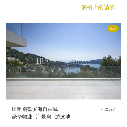
價格上的請求
視頻
出租别墅
滨海自由城
HR2597
豪华物业 - 海景房 - 游泳池