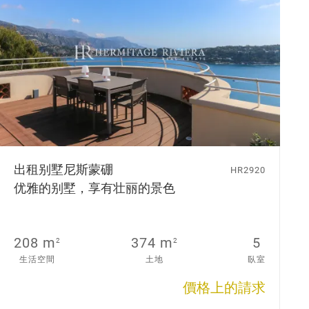
出租别墅
尼斯蒙硼
HR2920
优雅的别墅，享有壮丽的景色
208 m
374 m
5
2
2
生活空間
土地
臥室
價格上的請求