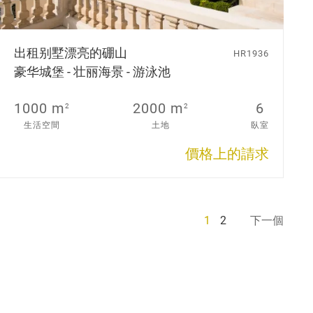
出租别墅
漂亮的硼山
HR1936
豪华城堡 - 壮丽海景 - 游泳池
1000 m
2000 m
6
2
2
生活空間
土地
臥室
價格上的請求
1
2
下一個