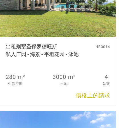
出租别墅
圣保罗德旺斯
HR3014
私人庄园 - 海景 - 平坦花园 - 泳池
280 m
3000 m
4
2
2
生活空間
土地
臥室
價格上的請求