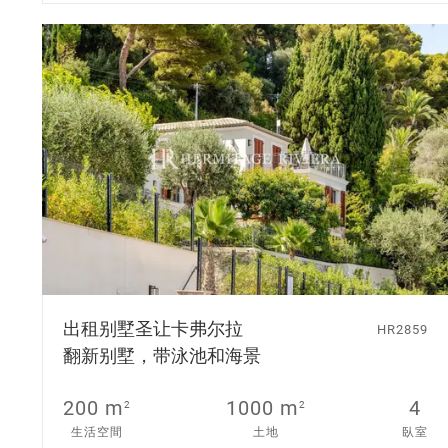
出租别墅
圣让卡弗尔拉
HR2859
翻新别墅，带泳池和海景
200 m
1000 m
4
2
2
生活空間
土地
臥室