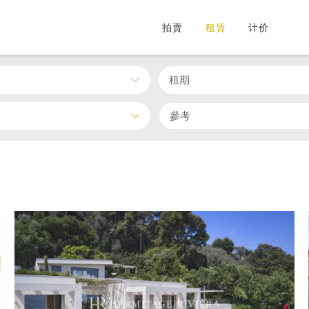
拍賣
租賃
计价
租期