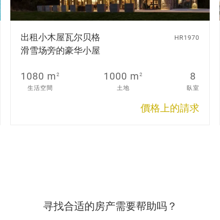
出租小木屋
瓦尔贝格
HR1970
滑雪场旁的豪华小屋
1080 m
1000 m
8
2
2
生活空間
土地
臥室
價格上的請求
寻找合适的房产需要帮助吗？