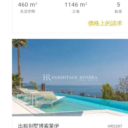
460 m
1146 m
5
2
2
生活空間
土地
臥室
價格上的請求
出租别墅
博索莱伊
HR2287