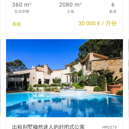
360 m
2080 m
6
2
2
生活空間
土地
臥室
30 000 € / 月份
長租
出租别墅
穆然
迷人的封闭式公寓
HR2273