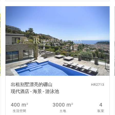
出租别墅
漂亮的硼山
HR2713
现代酒店 - 海景 - 游泳池
400 m
3000 m
4
2
2
生活空間
土地
臥室