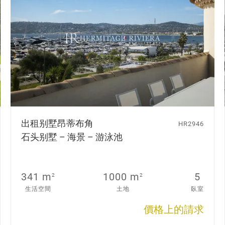
出租别墅
昂蒂布角
HR2946
石头别墅 – 海景 – 游泳池
341 m
1000 m
5
2
2
生活空間
土地
臥室
價格上的請求