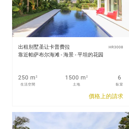
出租别墅
圣让卡普费拉
HR3008
靠近帕萨布尔海滩 - 海景 - 平坦的花园
250 m
1500 m
6
2
2
生活空間
土地
臥室
價格上的請求