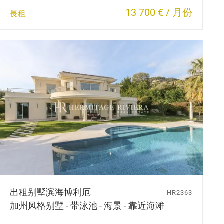
13 700 € / 月份
長租
出租别墅
滨海博利厄
HR2363
加州风格别墅 - 带泳池 - 海景 - 靠近海滩