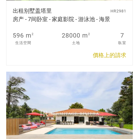
出租别墅
盖塔里
HR2981
房产 - 7间卧室 - 家庭影院 - 游泳池 - 海景
596 m
28000 m
7
2
2
生活空間
土地
臥室
價格上的請求