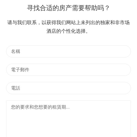
寻找合适的房产需要帮助吗？
请与我们联系，以获得我们网站上未列出的独家和非市场
酒店的个性化选择。
名
稱
電
子
郵
電
件
話
您
的
要
求
和
您