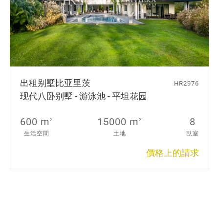
出租别墅
比亚里茨
HR2976
现代八卧别墅 - 游泳池 - 平坦花园
600 m
15000 m
8
2
2
生活空間
土地
臥室
價格上的請求