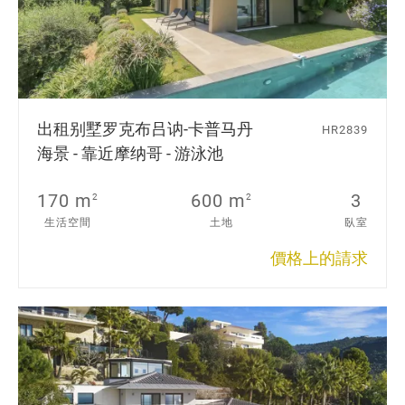
出租别墅
罗克布吕讷-卡普马丹
HR2839
海景 - 靠近摩纳哥 - 游泳池
170 m
600 m
3
2
2
生活空間
土地
臥室
價格上的請求