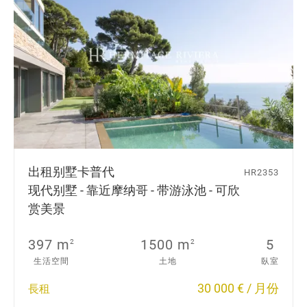
出租别墅
卡普代
HR2353
现代别墅 - 靠近摩纳哥 - 带游泳池 - 可欣
赏美景
397 m
1500 m
5
2
2
生活空間
土地
臥室
30 000 € / 月份
長租