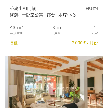
公寓出租
门顿
HR2974
海滨 - 一卧室公寓 - 露台 - 水疗中心
43 m
8 m
1
2
2
生活空間
露台
臥室
2 000 € / 月份
長租