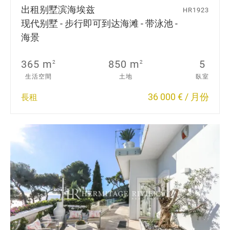
出租别墅
滨海埃兹
HR1923
现代别墅 - 步行即可到达海滩 - 带泳池 -
海景
365 m
850 m
5
2
2
生活空間
土地
臥室
36 000 € / 月份
長租