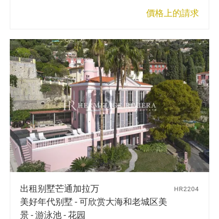
價格上的請求
出租别墅
芒通加拉万
HR2204
美好年代别墅 - 可欣赏大海和老城区美
景 - 游泳池 - 花园