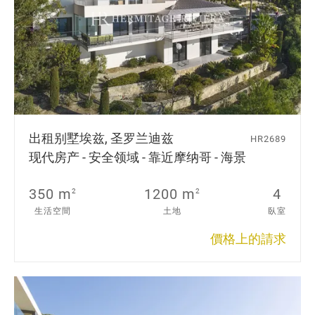
出租别墅
埃兹, 圣罗兰迪兹
HR2689
现代房产 - 安全领域 - 靠近摩纳哥 - 海景
350 m
1200 m
4
2
2
生活空間
土地
臥室
價格上的請求