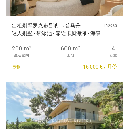
出租别墅
罗克布吕讷-卡普马丹
HR2963
迷人别墅 - 带泳池 - 靠近卡贝海滩 - 海景
200 m
600 m
4
2
2
生活空間
土地
臥室
16 000 € / 月份
長租