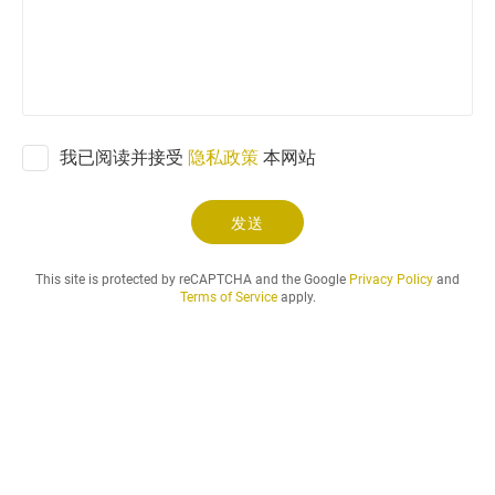
求
和
您
想
要
的
我已阅读并接受
隐私政策
本网站
租
賃
期
发送
.
.
This site is protected by reCAPTCHA and the Google
Privacy Policy
and
.
Terms of Service
apply.