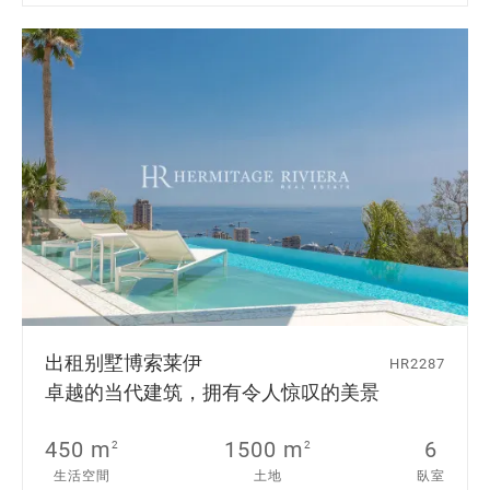
出租别墅
博索莱伊
HR2287
卓越的当代建筑，拥有令人惊叹的美景
450 m
1500 m
6
2
2
生活空間
土地
臥室