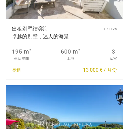
出租别墅
结滨海
HR1725
卓越的别墅，迷人的海景
195 m
600 m
3
2
2
生活空間
土地
臥室
13 000 € / 月份
長租