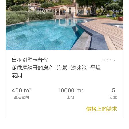
出租别墅
卡普代
HR1261
俯瞰摩纳哥的房产 - 海景 - 游泳池 - 平坦
花园
400 m
10000 m
5
2
2
生活空間
土地
臥室
價格上的請求