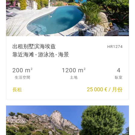
出租别墅
滨海埃兹
HR1274
靠近海滩 - 游泳池 - 海景
200 m
1200 m
4
2
2
生活空間
土地
臥室
25 000 € / 月份
長租