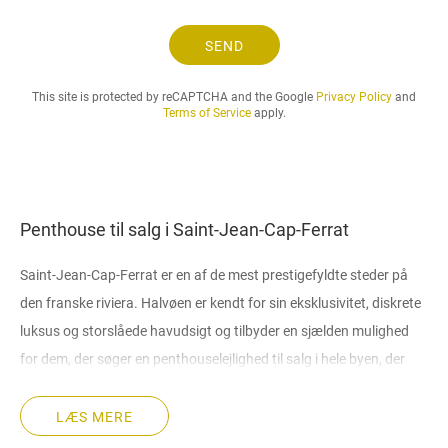
g
.
SEND
.
.
This site is protected by reCAPTCHA and the Google
Privacy Policy
and
Terms of Service
apply.
Penthouse til salg i Saint-Jean-Cap-Ferrat
Saint-Jean-Cap-Ferrat er en af de mest prestigefyldte steder på
den franske riviera. Halvøen er kendt for sin eksklusivitet, diskrete
luksus og storslåede havudsigt og tilbyder en sjælden mulighed
for dem, der søger en penthouselejlighed til salg i hele byen, der
tilbyder både privatliv og pragt. Uanset om du ønsker at købe en
penthouselejlighed i Saint-Jean-Cap-Ferrat til personlig fornøjelse
LÆS MERE
eller som en del af en eliteinvesteringsstrategi, er dette en