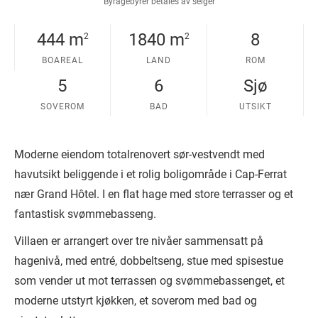
Byrågebyrer betales av selger
444 m
1840 m
8
2
2
BOAREAL
LAND
ROM
5
6
Sjø
SOVEROM
BAD
UTSIKT
Moderne eiendom totalrenovert sør-vestvendt med
havutsikt beliggende i et rolig boligområde i Cap-Ferrat
nær Grand Hôtel. I en flat hage med store terrasser og et
fantastisk svømmebasseng.
Villaen er arrangert over tre nivåer sammensatt på
hagenivå, med entré, dobbeltseng, stue med spisestue
som vender ut mot terrassen og svømmebassenget, et
moderne utstyrt kjøkken, et soverom med bad og