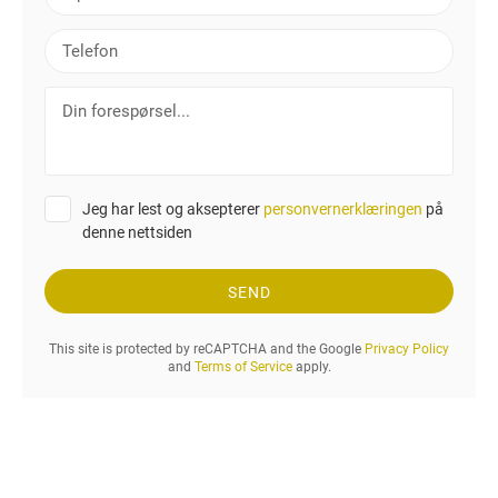
-
p
T
o
e
s
l
D
t
e
i
f
n
o
f
n
o
Jeg har lest og aksepterer
personvernerklæringen
på
r
denne nettsiden
e
s
p
SEND
ø
r
This site is protected by reCAPTCHA and the Google
Privacy Policy
s
and
Terms of Service
apply.
e
l
.
.
.