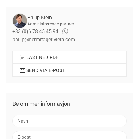
Philip Klein
Administrerende partner
+33 (0)6 78 45 45 94
philip@hermitageriviera.com
LAST NED PDF
SEND VIA E-POST
Be om mer informasjon
N
a
v
E
n