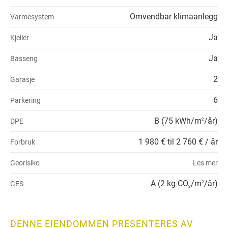
Omvendbar klimaanlegg
Varmesystem
Ja
Kjeller
Ja
Basseng
2
Garasje
6
Parkering
B (75 kWh/m
/år)
DPE
2
1 980 € til 2 760 € / år
Forbruk
Georisiko
Les mer
A (2 kg CO
/m
/år)
GES
2
2
DENNE EIENDOMMEN PRESENTERES AV