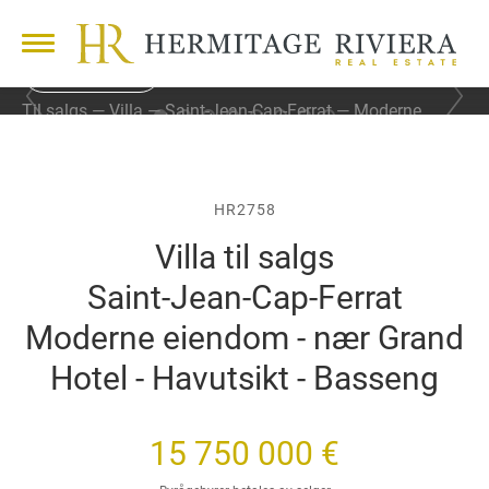
30 BILDER
F
N
Til salgs
Villa
Saint-Jean-Cap-Ferrat
Moderne
o
e
eiendom - nær Grand Hotel - Havutsikt - Basseng
r
s
r
t
i
e
g
b
HR2758
e
i
Villa til salgs
b
l
i
d
Saint-Jean-Cap-Ferrat
l
e
d
Moderne eiendom - nær Grand
e
Hotel - Havutsikt - Basseng
15 750 000 €