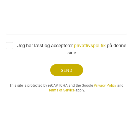
n
o
a
n
n
m
o
d
n
Jeg har læst og accepterer
privatlivspolitik
på denne
i
side
n
g
.
SEND
.
.
This site is protected by reCAPTCHA and the Google
Privacy Policy
and
Terms of Service
apply.