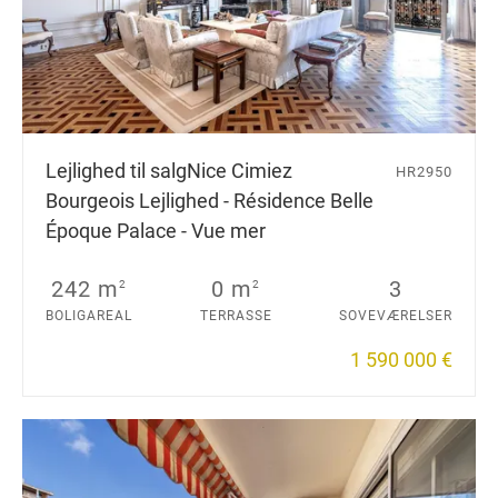
Lejlighed til salg
Nice Cimiez
HR2950
Bourgeois Lejlighed - Résidence Belle
Époque Palace - Vue mer
242 m
0 m
3
2
2
BOLIGAREAL
TERRASSE
SOVEVÆRELSER
1 590 000 €