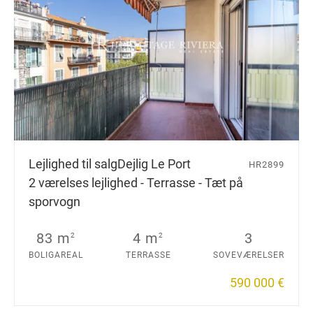
Lejlighed til salg
Dejlig Le Port
HR2899
2 værelses lejlighed - Terrasse - Tæt på
sporvogn
83 m
4 m
3
2
2
BOLIGAREAL
TERRASSE
SOVEVÆRELSER
590 000 €