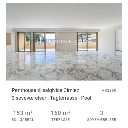
Penthouse til salg
Nice Cimiez
HR2890
3 soveværelser - Tagterrasse - Pool
153 m
160 m
3
2
2
BOLIGAREAL
TERRASSE
SOVEVÆRELSER