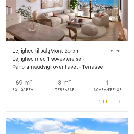
Lejlighed til salg
Mont-Boron
HR2990
Lejlighed med 1 soveværelse -
Panoramaudsigt over havet - Terrasse
69 m
8 m
1
2
2
BOLIGAREAL
TERRASSE
SOVEVÆRELSE
599 000 €