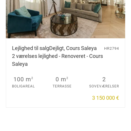
Lejlighed til salg
Dejligt, Cours Saleya
HR2794
2 værelses lejlighed - Renoveret - Cours
Saleya
100 m
0 m
2
2
2
BOLIGAREAL
TERRASSE
SOVEVÆRELSER
3 150 000 €