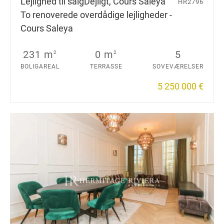
Lejlighed til salg
Dejligt, Cours Saleya
HR2796
To renoverede overdådige lejligheder -
Cours Saleya
231 m
0 m
5
2
2
BOLIGAREAL
TERRASSE
SOVEVÆRELSER
5 250 000 €