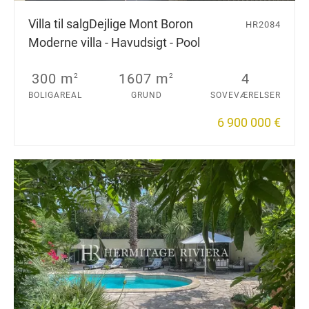
Villa til salg
Dejlige Mont Boron
HR2084
Moderne villa - Havudsigt - Pool
300 m
1607 m
4
2
2
BOLIGAREAL
GRUND
SOVEVÆRELSER
6 900 000 €