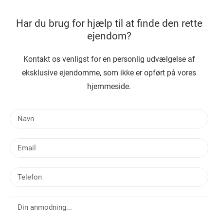
Har du brug for hjælp til at finde den rette
ejendom?
Kontakt os venligst for en personlig udvælgelse af
eksklusive ejendomme, som ikke er opført på vores
hjemmeside.
N
a
v
E
n
m
a
T
i
e
l
l
D
e
i
f