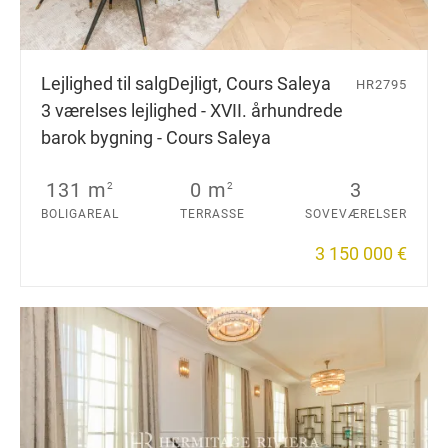
Lejlighed til salg
Dejligt, Cours Saleya
HR2795
3 værelses lejlighed - XVII. århundrede
barok bygning - Cours Saleya
131 m
0 m
3
2
2
BOLIGAREAL
TERRASSE
SOVEVÆRELSER
3 150 000 €