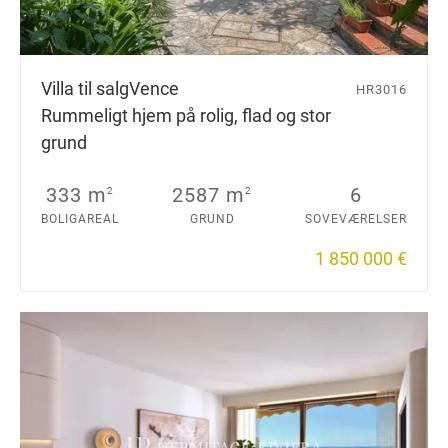
Villa til salg
Vence
HR3016
Rummeligt hjem på rolig, flad og stor
grund
333 m
2587 m
6
2
2
BOLIGAREAL
GRUND
SOVEVÆRELSER
1 850 000 €