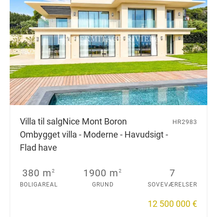
Villa til salg
Nice Mont Boron
HR2983
Ombygget villa - Moderne - Havudsigt -
Flad have
380 m
1900 m
7
2
2
BOLIGAREAL
GRUND
SOVEVÆRELSER
12 500 000 €