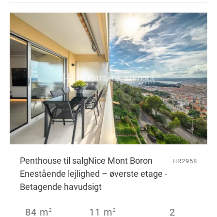
Penthouse til salg
Nice Mont Boron
HR2958
Enestående lejlighed – øverste etage -
Betagende havudsigt
84 m
11 m
2
2
2