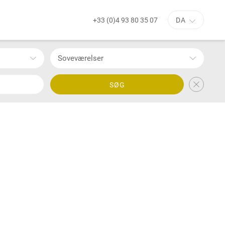
+33 (0)4 93 80 35 07
DA
Soveværelser
SØG