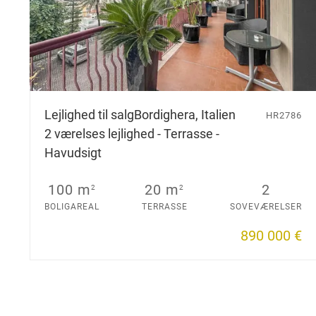
Lejlighed til salg
Bordighera, Italien
HR2786
2 værelses lejlighed - Terrasse -
Havudsigt
100 m
20 m
2
2
2
BOLIGAREAL
TERRASSE
SOVEVÆRELSER
890 000 €