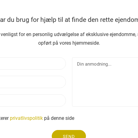
ar du brug for hjælp til at finde den rette ejendo
 venligst for en personlig udvælgelse af eksklusive ejendomme, 
opført på vores hjemmeside.
N
D
a
i
v
n
E
n
a
m
n
a
T
i
o
e
l
d
l
n
e
erer
privatlivspolitik
på denne side
i
f
n
o
g
SEND
n