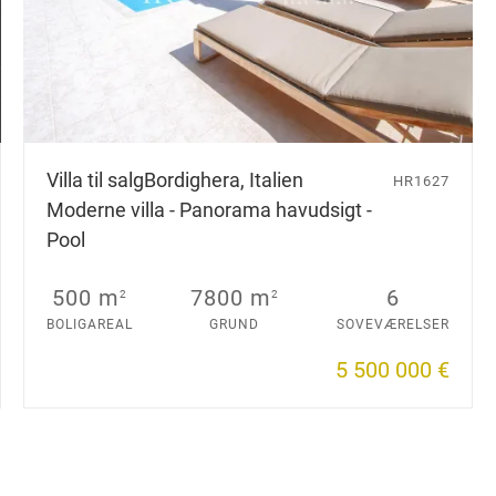
Villa til salg
Bordighera, Italien
HR1627
Moderne villa - Panorama havudsigt -
Pool
500 m
7800 m
6
2
2
BOLIGAREAL
GRUND
SOVEVÆRELSER
5 500 000 €