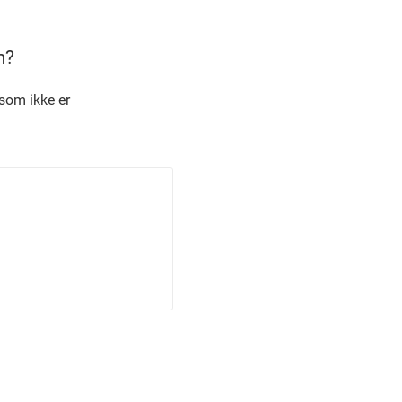
m?
som ikke er
m