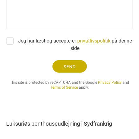
a
n
n
m
o
d
n
Jeg har læst og accepterer
privatlivspolitik
på denne
i
side
n
g
o
SEND
g
d
This site is protected by reCAPTCHA and the Google
Privacy Policy
and
e
Terms of Service
apply.
n
l
e
j
e
Luksuriøs penthouseudlejning i Sydfrankrig
p
e