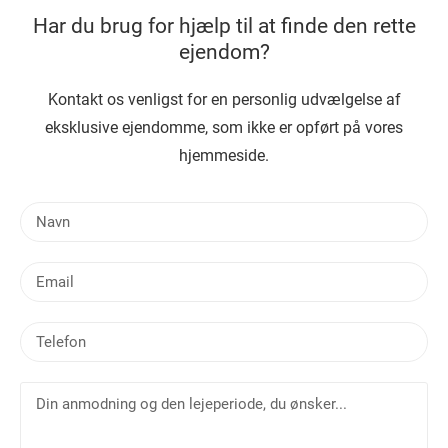
Har du brug for hjælp til at finde den rette
ejendom?
Kontakt os venligst for en personlig udvælgelse af
eksklusive ejendomme, som ikke er opført på vores
hjemmeside.
N
a
v
E
n
m
a
T
i
e
l
l
D
e
i
f
n
o