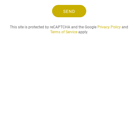
g
o
SEND
g
d
This site is protected by reCAPTCHA and the Google
Privacy Policy
and
e
Terms of Service
apply.
n
l
e
j
e
p
e
r
i
o
d
e
,
d
u
ø