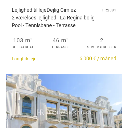
Lejlighed til leje
Dejlig Cimiez
HR2881
2 værelses lejlighed - La Regina bolig -
Pool - Tennisbane - Terrasse
103 m
46 m
2
2
2
BOLIGAREAL
TERRASSE
SOVEVÆRELSER
6 000 € / måned
Langtidsleje