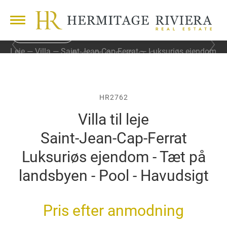
37 FOTOS
F
N
Leje
Villa
Saint-Jean-Cap-Ferrat
Luksuriøs ejendom
o
æ
- Tæt på landsbyen - Pool - Havudsigt
r
s
r
t
i
e
g
s
HR2762
e
l
Villa til leje
s
i
l
d
Saint-Jean-Cap-Ferrat
i
e
d
Luksuriøs ejendom - Tæt på
e
landsbyen - Pool - Havudsigt
Pris efter anmodning