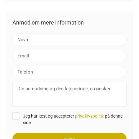
Anmod om mere information
N
a
v
E
n
m
a
T
i
e
l
l
D
e
i
f
n
o
a
n
n
Jeg har læst og accepterer
privatlivspolitik
på denne
m
side
o
d