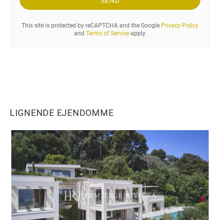
n
SEND
i
n
This site is protected by reCAPTCHA and the Google
Privacy Policy
g
and
Terms of Service
apply.
o
g
d
e
n
l
e
LIGNENDE EJENDOMME
j
e
p
e
r
i
o
d
e
,