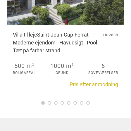
d
u
ø
n
s
Villa til leje
Saint-Jean-Cap-Ferrat
HR2638
k
Moderne ejendom - Havudsigt - Pool -
e
r
Tæt på farbar strand
.
.
500 m
1000 m
6
2
2
.
BOLIGAREAL
GRUND
SOVEVÆRELSER
Pris efter anmodning