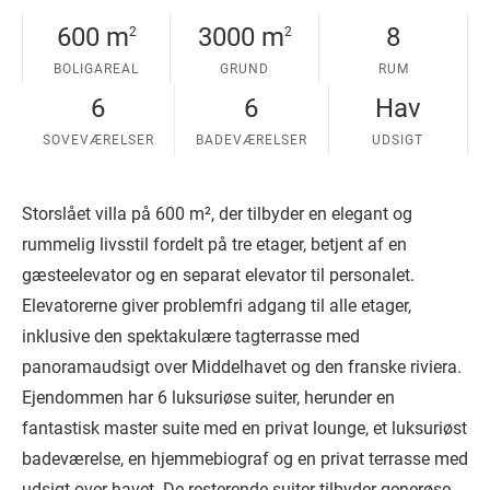
600 m
3000 m
8
2
2
BOLIGAREAL
GRUND
RUM
6
6
Hav
SOVEVÆRELSER
BADEVÆRELSER
UDSIGT
Storslået villa på 600 m², der tilbyder en elegant og
rummelig livsstil fordelt på tre etager, betjent af en
gæsteelevator og en separat elevator til personalet.
Elevatorerne giver problemfri adgang til alle etager,
inklusive den spektakulære tagterrasse med
panoramaudsigt over Middelhavet og den franske riviera.
Ejendommen har 6 luksuriøse suiter, herunder en
fantastisk master suite med en privat lounge, et luksuriøst
badeværelse, en hjemmebiograf og en privat terrasse med
udsigt over havet. De resterende suiter tilbyder generøse