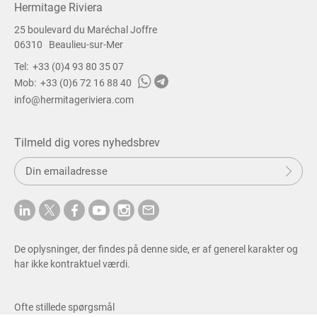
Hermitage Riviera
25 boulevard du Maréchal Joffre
06310
Beaulieu-sur-Mer
Tel:
+33 (0)4 93 80 35 07
Mob:
+33 (0)6 72 16 88 40
info@hermitageriviera.com
Tilmeld dig vores nyhedsbrev
S
e
n
d
De oplysninger, der findes på denne side, er af generel karakter og
har ikke kontraktuel værdi.
Ofte stillede spørgsmål