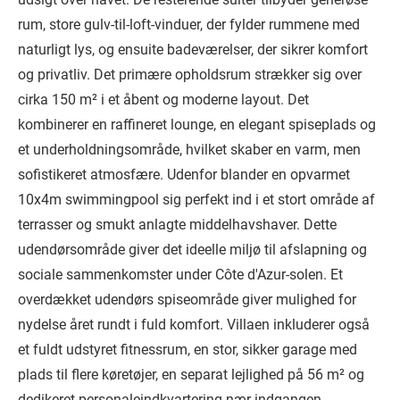
rum, store gulv-til-loft-vinduer, der fylder rummene med
naturligt lys, og ensuite badeværelser, der sikrer komfort
og privatliv. Det primære opholdsrum strækker sig over
cirka 150 m² i et åbent og moderne layout. Det
kombinerer en raffineret lounge, en elegant spiseplads og
et underholdningsområde, hvilket skaber en varm, men
sofistikeret atmosfære. Udenfor blander en opvarmet
10x4m swimmingpool sig perfekt ind i et stort område af
terrasser og smukt anlagte middelhavshaver. Dette
udendørsområde giver det ideelle miljø til afslapning og
sociale sammenkomster under Côte d'Azur-solen. Et
overdækket udendørs spiseområde giver mulighed for
nydelse året rundt i fuld komfort. Villaen inkluderer også
et fuldt udstyret fitnessrum, en stor, sikker garage med
plads til flere køretøjer, en separat lejlighed på 56 m² og
dedikeret personaleindkvartering nær indgangen.