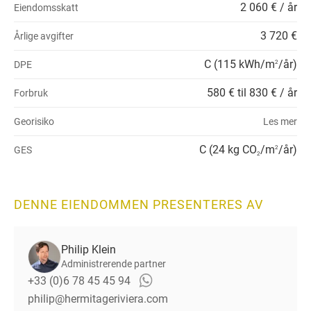
2 060 € / år
Eiendomsskatt
3 720 €
Årlige avgifter
C (115 kWh/m
/år)
DPE
2
580 € til 830 € / år
Forbruk
Georisiko
Les mer
C (24 kg CO
/m
/år)
GES
2
2
DENNE EIENDOMMEN PRESENTERES AV
Philip Klein
Administrerende partner
+33 (0)6 78 45 45 94
philip@hermitageriviera.com