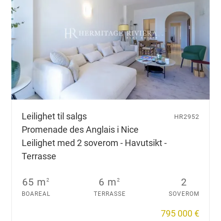
Leilighet til salgs
HR2952
Promenade des Anglais i Nice
Leilighet med 2 soverom - Havutsikt -
Terrasse
65 m
6 m
2
2
2
BOAREAL
TERRASSE
SOVEROM
795 000 €