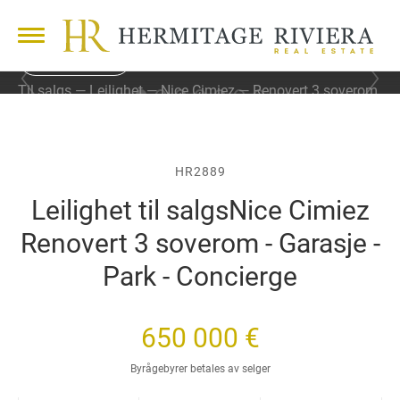
6 BILDER
F
N
Til salgs
Leilighet
Nice Cimiez
Renovert 3 soverom
o
e
- Garasje - Park - Concierge
r
s
r
t
i
e
g
b
HR2889
e
i
Leilighet til salgs
Nice Cimiez
b
l
i
d
Renovert 3 soverom - Garasje -
l
e
d
Park - Concierge
e
650 000 €
Byrågebyrer betales av selger