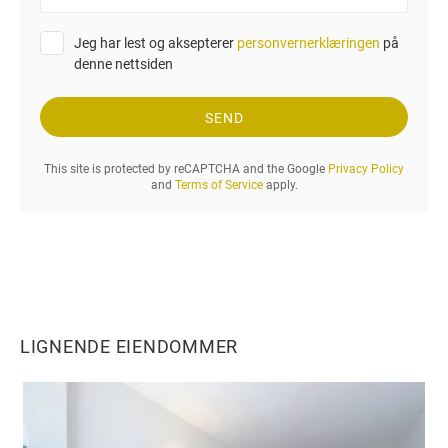
o
f
n
o
Jeg har lest og aksepterer
personvernerklæringen
på
r
denne nettsiden
e
s
p
SEND
ø
r
This site is protected by reCAPTCHA and the Google
Privacy Policy
s
and
Terms of Service
apply.
e
l
.
.
.
LIGNENDE EIENDOMMER