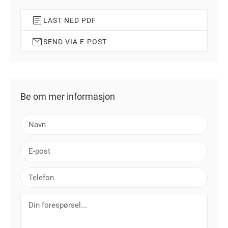
LAST NED PDF
SEND VIA E-POST
Be om mer informasjon
N
a
v
E
n
-
p
T
o
e
s
l
D
t
e
i
f
n