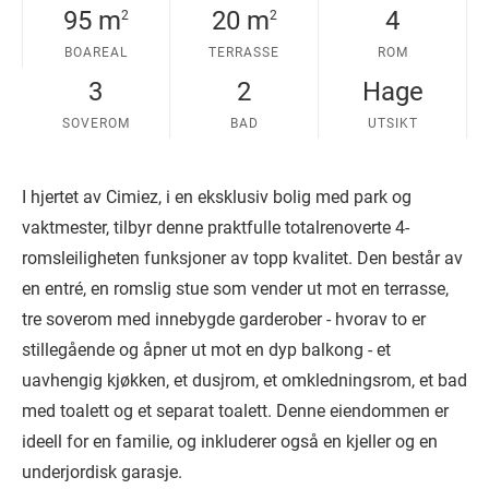
95 m
20 m
4
2
2
BOAREAL
TERRASSE
ROM
3
2
Hage
SOVEROM
BAD
UTSIKT
I hjertet av Cimiez, i en eksklusiv bolig med park og
vaktmester, tilbyr denne praktfulle totalrenoverte 4-
romsleiligheten funksjoner av topp kvalitet. Den består av
en entré, en romslig stue som vender ut mot en terrasse,
tre soverom med innebygde garderober - hvorav to er
stillegående og åpner ut mot en dyp balkong - et
uavhengig kjøkken, et dusjrom, et omkledningsrom, et bad
med toalett og et separat toalett. Denne eiendommen er
ideell for en familie, og inkluderer også en kjeller og en
underjordisk garasje.