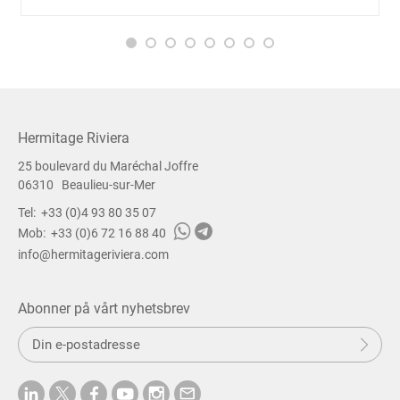
Hermitage Riviera
25 boulevard du Maréchal Joffre
06310
Beaulieu-sur-Mer
Tel:
+33 (0)4 93 80 35 07
Mob:
+33 (0)6 72 16 88 40
info@hermitageriviera.com
Abonner på vårt nyhetsbrev
S
e
n
d