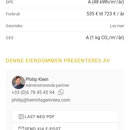
A (48 kWh/m
/år)
DPE
2
535 € til 723 € / år
Forbruk
Georisiko
Les mer
A (1 kg CO
/m
/år)
GES
2
2
DENNE EIENDOMMEN PRESENTERES AV
Philip Klein
Administrerende partner
+33 (0)6 78 45 45 94
philip@hermitageriviera.com
LAST NED PDF
SEND VIA E-POST