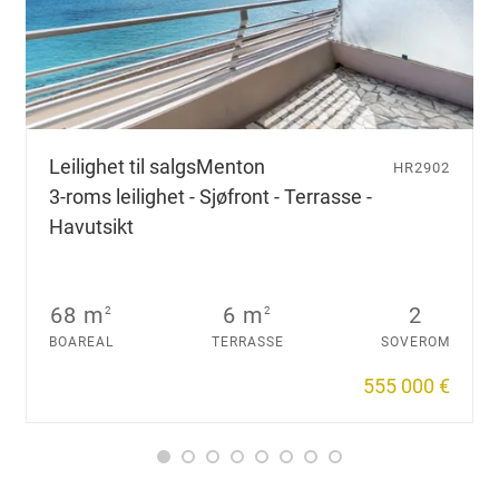
Leilighet til salgs
Menton
HR2902
3-roms leilighet - Sjøfront - Terrasse -
Havutsikt
68 m
6 m
2
2
2
BOAREAL
TERRASSE
SOVEROM
555 000 €