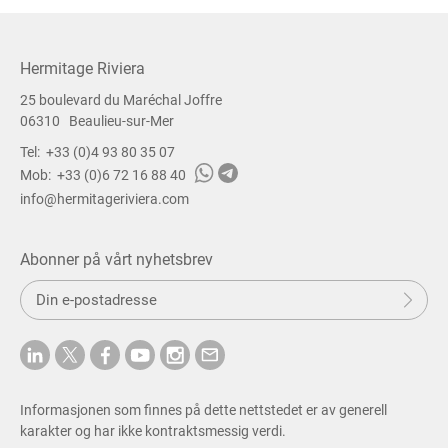
Hermitage Riviera
25 boulevard du Maréchal Joffre
06310
Beaulieu-sur-Mer
Tel:
+33 (0)4 93 80 35 07
Mob:
+33 (0)6 72 16 88 40
info@hermitageriviera.com
Abonner på vårt nyhetsbrev
S
e
n
d
Informasjonen som finnes på dette nettstedet er av generell
karakter og har ikke kontraktsmessig verdi.