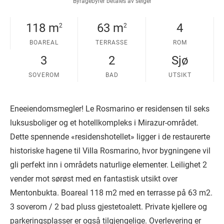
Byrågebyrer betales av selger
118 m
63 m
4
2
2
BOAREAL
TERRASSE
ROM
3
2
Sjø
SOVEROM
BAD
UTSIKT
Eneeiendomsmegler! Le Rosmarino er residensen til seks
luksusboliger og et hotellkompleks i Mirazur-området.
Dette spennende «residenshotellet» ligger i de restaurerte
historiske hagene til Villa Rosmarino, hvor bygningene vil
gli perfekt inn i områdets naturlige elementer. Leilighet 2
vender mot sørøst med en fantastisk utsikt over
Mentonbukta. Boareal 118 m2 med en terrasse på 63 m2.
3 soverom / 2 bad pluss gjestetoalett. Private kjellere og
parkeringsplasser er også tilgjengelige. Overlevering er