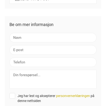
Be om mer informasjon
N
a
v
E
n
-
p
T
o
e
s
l
D
t
e
i
f
n
o
f
n
o
Jeg har lest og aksepterer
personvernerklæringen
på
r
denne nettsiden
e