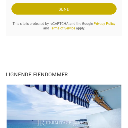
s
p
SEND
ø
r
This site is protected by reCAPTCHA and the Google
Privacy Policy
s
and
Terms of Service
apply.
e
l
.
.
.
LIGNENDE EIENDOMMER