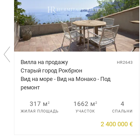
П
Вилла на продажу
р
HR2643
е
Старый город Рокбрюн
д
Вид на море - Вид на Монако - Под
ы
д
ремонт
у
щ
317 м
1662 м
4
2
2
и
й
ЖИЛАЯ ПЛОЩАДЬ
УЧАСТОК
СПАЛЬНИ
с
л
2 400 000 €
а
й