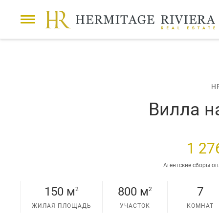
22 ФОТО
П
Продажа
Вилла
Menton
р
е
д
ы
H
д
у
Вилла н
щ
и
й
с
1 27
л
а
Агентские сборы о
й
д
150 м
800 м
7
2
2
ЖИЛАЯ ПЛОЩАДЬ
УЧАСТОК
КОМНАТ