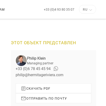
+33 (0)4 93 80 35 07
АМ
RU
С
л
е
д
у
ЭТОТ ОБЪЕКТ ПРЕДСТАВЛЕН
ю
щ
и
Philip Klein
й
с
Managing partner
л
+33 (0)6 78 45 45 94
а
philip@hermitageriviera.com
й
д
СКАЧАТЬ PDF
ОТПРАВИТЬ ПО ПОЧТУ