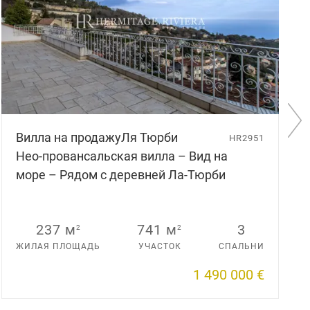
С
Вилла на продажу
Ля Тюрби
л
HR2951
е
Нео-провансальская вилла – Вид на
д
море – Рядом с деревней Ла-Тюрби
у
ю
щ
и
237 м
741 м
3
2
2
й
с
ЖИЛАЯ ПЛОЩАДЬ
УЧАСТОК
СПАЛЬНИ
л
а
1 490 000 €
й
д