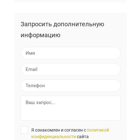
Запросить дополнительную
информацию
И
м
я
E
m
a
Т
i
е
l
л
В
е
а
ф
ш
о
з
н
а
Я ознакомлен и согласен с
политикой
п
конфиденциальности
сайта
р