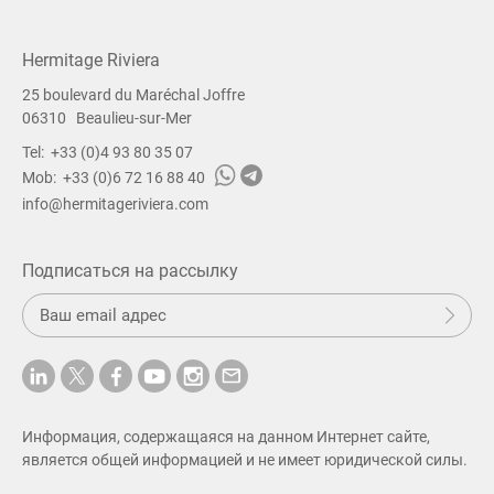
Hermitage Riviera
25 boulevard du Maréchal Joffre
06310
Beaulieu-sur-Mer
Tel:
+33 (0)4 93 80 35 07
Mob:
+33 (0)6 72 16 88 40
info@hermitageriviera.com
Подписаться на рассылку
О
О
т
п
р
а
в
и
Информация, содержащаяся на данном Интернет сайте,
т
является общей информацией и не имеет юридической силы.
ь