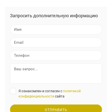
Запросить дополнительную информацию
И
м
я
E
m
a
Т
i
е
l
л
В
е
а
ф
ш
о
з
н
а
Я ознакомлен и согласен с
политикой
п
конфиденциальности
сайта
р
о
с
ОТПРАВИТЬ