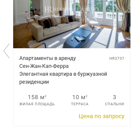
П
Апартаменты в аренду
р
HR2737
е
Сен-Жан-Кап-Ферра
д
Элегантная квартира в буржуазной
ы
д
резиденции
у
щ
158 м
10 м
3
2
2
и
й
ЖИЛАЯ ПЛОЩАДЬ
ТЕРРАСА
СПАЛЬНИ
с
л
Цена по запросу
а
й