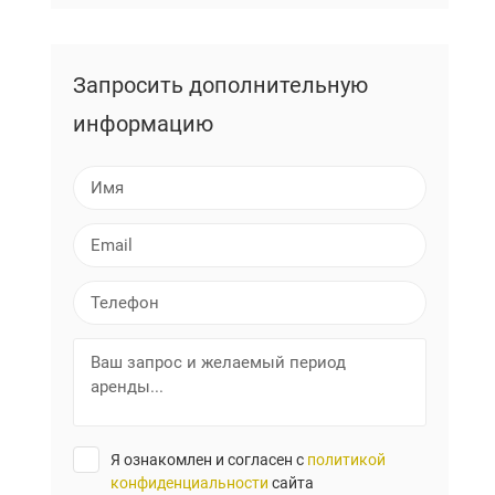
Запросить дополнительную
информацию
И
м
я
E
m
a
Т
i
е
l
л
В
е
а
ф
ш
о
з
н
а
Я ознакомлен и согласен с
политикой
п
конфиденциальности
сайта
р