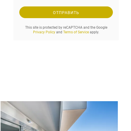
о
с
ОТПРАВИТЬ
и
ж
This site is protected by reCAPTCHA and the Google
е
Privacy Policy
and
Terms of Service
apply.
л
а
е
м
ы
й
п
е
р
и
о
д
а
р
е