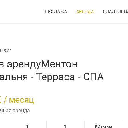
ПРОДАЖА
АРЕНДА
ВЛАДЕЛЬЦ
я - 1 спальня - Терраса - СПА
R2974
в аренду
Ментон
альня - Терраса - СПА
€ / месяц
чная аренда
1
1
Море