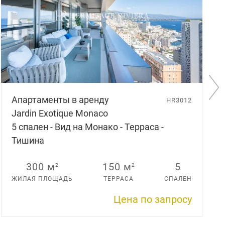
н
д
ы
.
.
.
С
Апартаменты в аренду
л
HR3012
е
Jardin Exotique Monaco
д
5 cпален - Вид на Монако - Терраса -
у
ю
Тишина
щ
и
300 м
150 м
5
2
2
й
с
ЖИЛАЯ ПЛОЩАДЬ
ТЕРРАСА
СПАЛЕН
л
а
Цена по запросу
й
д