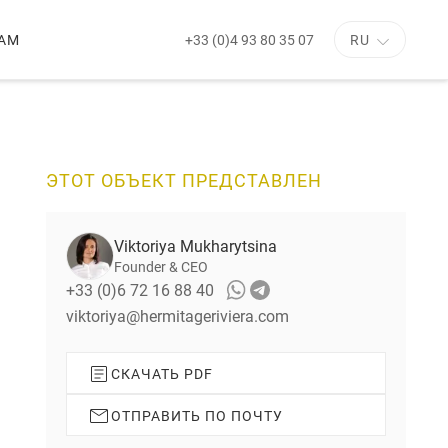
+33 (0)4 93 80 35 07
АМ
RU
С
л
е
д
у
ЭТОТ ОБЪЕКТ ПРЕДСТАВЛЕН
ю
щ
и
Viktoriya Mukharytsina
й
с
Founder & CEO
л
+33 (0)6 72 16 88 40
а
viktoriya@hermitageriviera.com
й
д
СКАЧАТЬ PDF
ОТПРАВИТЬ ПО ПОЧТУ