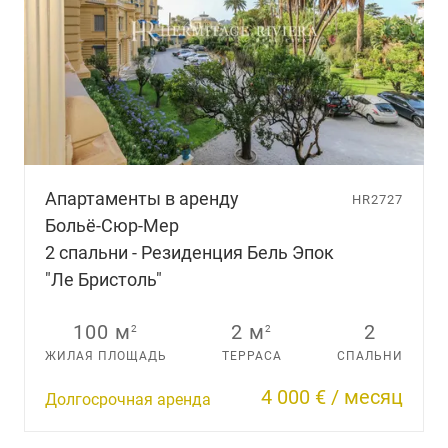
Апартаменты в аренду
HR2727
Больё-Сюр-Мер
2 спальни - Резиденция Бель Эпок
"Ле Бристоль"
100 м
2 м
2
2
2
ЖИЛАЯ ПЛОЩАДЬ
ТЕРРАСА
СПАЛЬНИ
4 000 € / месяц
Долгосрочная аренда