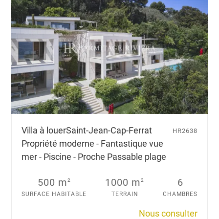
d
e
d
e
l
o
c
a
t
i
o
n
Villa à louer
Saint-Jean-Cap-Ferrat
HR2638
q
Propriété moderne - Fantastique vue
u
e
mer - Piscine - Proche Passable plage
v
o
500 m
1000 m
6
2
2
u
SURFACE HABITABLE
TERRAIN
CHAMBRES
s
s
Nous consulter
o