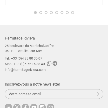
u
h
a
i
t
e
z
Hermitage Riviera
.
25 boulevard du Maréchal Joffre
.
06310
Beaulieu-sur-Mer
.
Tel:
+33 (0)4 93 80 35 07
Mob:
+33 (0)6 72 16 88 40
info@hermitageriviera.com
Inscrivez-vous à notre newsletter
S
Sou
o
u
m