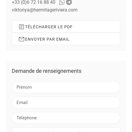
+33 (0)6 72 16 88 40
viktoriya@hermitageriviera.com
TÉLÉCHARGER LE PDF
ENVOYER PAR EMAIL
Demande de renseignements
P
r
é
E
n
m
o
a
T
m
i
é
l
l
V