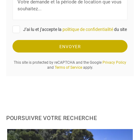
é
o
p
t
h
r
o
e
n
J’ai lu et j’accepte la
politique de confidentialité
du site
d
e
e
m
ENVOYER
a
n
This site is protected by reCAPTCHA and the Google
Privacy Policy
d
and
Terms of Service
apply.
e
e
t
l
a
p
é
POURSUIVRE VOTRE RECHERCHE
r
i
o