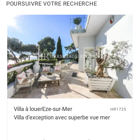
é
POURSUIVRE VOTRE RECHERCHE
r
i
o
d
e
d
e
l
o
c
a
t
i
o
n
Villa à louer
Eze-sur-Mer
HR1725
q
Villa d’exception avec superbe vue mer
u
e
v
o