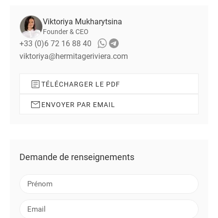
Viktoriya Mukharytsina
Founder & CEO
+33 (0)6 72 16 88 40
viktoriya@hermitageriviera.com
TÉLÉCHARGER LE PDF
ENVOYER PAR EMAIL
Demande de renseignements
P
r
é
E
n
m