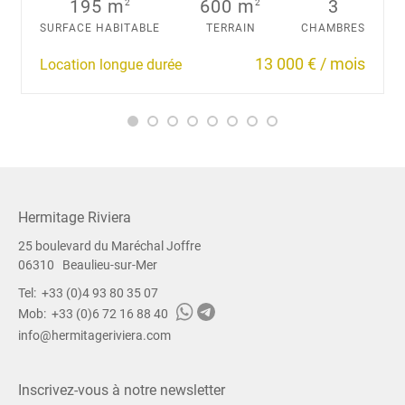
195 m
600 m
3
2
2
u
SURFACE HABITABLE
TERRAIN
CHAMBRES
s
s
13 000 € / mois
Location longue durée
o
u
h
a
i
t
e
z
Hermitage Riviera
.
25 boulevard du Maréchal Joffre
.
06310
Beaulieu-sur-Mer
.
Tel:
+33 (0)4 93 80 35 07
Mob:
+33 (0)6 72 16 88 40
info@hermitageriviera.com
Inscrivez-vous à notre newsletter