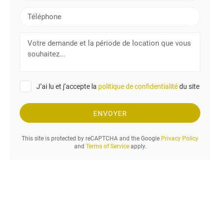
o
a
T
m
i
é
l
l
V
é
o
p
t
h
r
o
e
n
J’ai lu et j’accepte la
politique de confidentialité
du site
d
e
e
m
ENVOYER
a
n
This site is protected by reCAPTCHA and the Google
Privacy Policy
d
and
Terms of Service
apply.
e
e
t
l
a
p