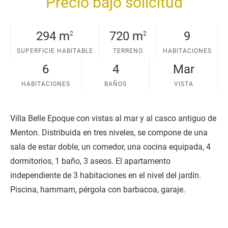
Precio bajo solicitud
e
294 m
720 m
9
2
2
SUPERFICIE HABITABLE
TERRENO
HABITACIONES
6
4
Mar
HABITACIONES
BAÑOS
VISTA
Villa Belle Epoque con vistas al mar y al casco antiguo de
Menton. Distribuida en tres niveles, se compone de una
sala de estar doble, un comedor, una cocina equipada, 4
dormitorios, 1 baño, 3 aseos. El apartamento
independiente de 3 habitaciones en el nivel del jardín.
Piscina, hammam, pérgola con barbacoa, garaje.