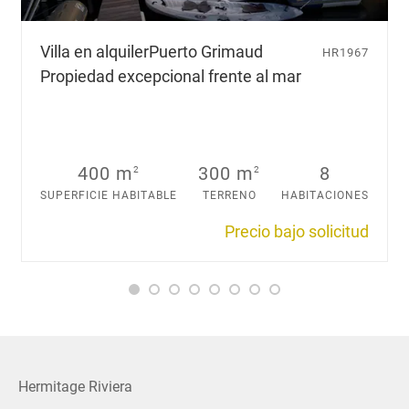
q
u
Villa en alquiler
Puerto Grimaud
HR1967
e
Propiedad excepcional frente al mar
d
e
s
e
e
400 m
300 m
8
2
2
s
.
SUPERFICIE HABITABLE
TERRENO
HABITACIONES
.
Precio bajo solicitud
.
Hermitage Riviera