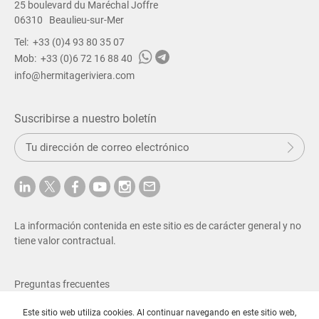
25 boulevard du Maréchal Joffre
06310
Beaulieu-sur-Mer
Tel:
+33 (0)4 93 80 35 07
Mob:
+33 (0)6 72 16 88 40
info@hermitageriviera.com
Suscribirse a nuestro boletín
E
Env
a
n
v
i
a
r
La información contenida en este sitio es de carácter general y no
tiene valor contractual.
Preguntas frecuentes
Tarifas y Aviso Legal
Este sitio web utiliza cookies. Al continuar navegando en este sitio web,
Política de Privacidad