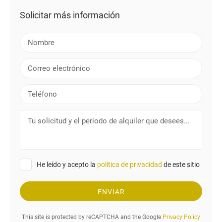
Solicitar más información
N
o
m
C
b
o
r
r
T
e
r
e
e
l
T
o
é
u
e
f
s
l
o
o
e
n
l
c
o
He leído y acepto la
política de privacidad
de este sitio
i
t
c
r
i
ENVIAR
ó
t
n
u
i
This site is protected by reCAPTCHA and the Google
Privacy Policy