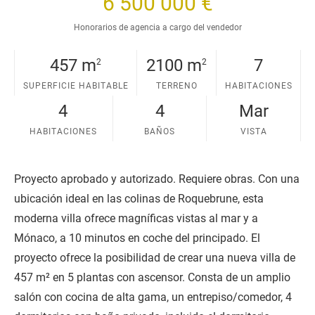
6 500 000 €
e
Honorarios de agencia a cargo del vendedor
457 m
2100 m
7
2
2
SUPERFICIE HABITABLE
TERRENO
HABITACIONES
4
4
Mar
HABITACIONES
BAÑOS
VISTA
Proyecto aprobado y autorizado. Requiere obras. Con una
ubicación ideal en las colinas de Roquebrune, esta
moderna villa ofrece magníficas vistas al mar y a
Mónaco, a 10 minutos en coche del principado. El
proyecto ofrece la posibilidad de crear una nueva villa de
457 m² en 5 plantas con ascensor. Consta de un amplio
salón con cocina de alta gama, un entrepiso/comedor, 4