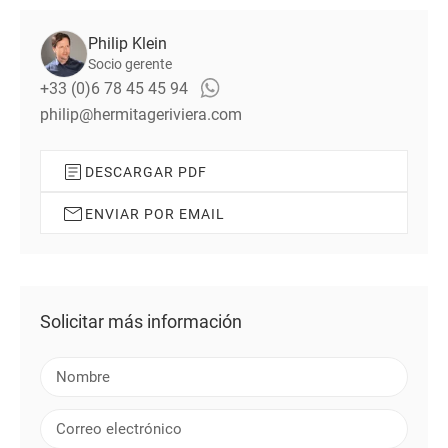
Philip Klein
Socio gerente
+33 (0)6 78 45 45 94
philip@hermitageriviera.com
DESCARGAR PDF
ENVIAR POR EMAIL
Solicitar más información
N
o
m
C
b
o