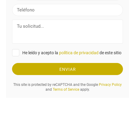
r
r
T
e
r
e
e
l
T
o
é
u
e
f
s
l
o
o
e
n
l
c
o
He leído y acepto la
política de privacidad
de este sitio
i
t
c
r
i
ENVIAR
ó
t
n
u
i
This site is protected by reCAPTCHA and the Google
Privacy Policy
d
and
Terms of Service
apply.
c
.
o
.
.