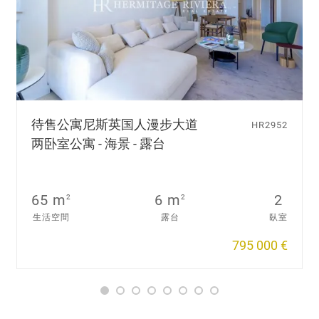
待售公寓
尼斯英国人漫步大道
HR2952
两卧室公寓 - 海景 - 露台
65 m
6 m
2
2
2
生活空間
露台
臥室
795 000 €