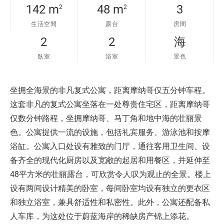
142 m
48 m
3
2
2
生活空間
露台
房間
2
2
海
臥室
浴室
景色
坐拥全海景的非凡复式公寓，距离摩纳哥仅五分钟车程。
这套非凡的复式公寓坐落在一处尊贵住宅区，距离摩纳哥
仅数分钟路程，坐拥摩纳哥、马丁角和地中海的壮丽景
色。公寓提供一流的设施，包括礼宾服务、游泳池和按摩
浴缸。公寓入口处设有雅致的门厅，通往客用卫生间、设
备齐全的现代化厨房以及宽敞的起居和用餐区，并延伸至
48平方米的壮丽露台，可欣赏令人叹为观止的全景。楼上
设有两间设计精美的卧室，每间卧室均设有独立的更衣区
和独立浴室，兼具舒适性和私密性。此外，公寓还配备私
人车库，为这处位于蔚蓝海岸的稀缺房产锦上添花。