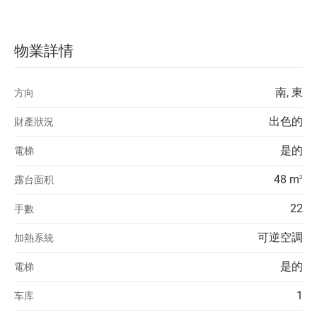
物業詳情
南, 東
方向
出色的
財產狀況
是的
電梯
48 m
露台面积
2
22
手數
可逆空調
加熱系統
是的
電梯
1
车库