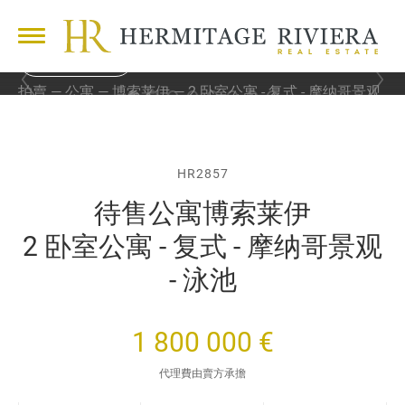
20 照片
上
下
拍賣
公寓
博索莱伊
2 卧室公寓 - 复式 - 摩纳哥景观
一
一
- 泳池
张
张
幻
幻
灯
灯
HR2857
片
片
待售公寓
博索莱伊
2 卧室公寓 - 复式 - 摩纳哥景观
- 泳池
1 800 000 €
代理費由賣方承擔