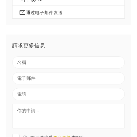
通过电子邮件发送
請求更多信息
名
稱
電
子
郵
電
件
話
你
的
申
請
.