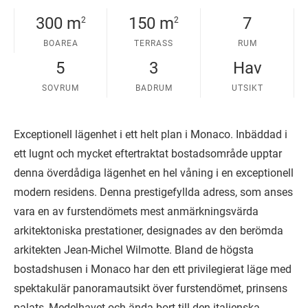
300 m
150 m
7
2
2
BOAREA
TERRASS
RUM
5
3
Hav
SOVRUM
BADRUM
UTSIKT
Exceptionell lägenhet i ett helt plan i Monaco. Inbäddad i
ett lugnt och mycket eftertraktat bostadsområde upptar
denna överdådiga lägenhet en hel våning i en exceptionell
modern residens. Denna prestigefyllda adress, som anses
vara en av furstendömets mest anmärkningsvärda
arkitektoniska prestationer, designades av den berömda
arkitekten Jean-Michel Wilmotte. Bland de högsta
bostadshusen i Monaco har den ett privilegierat läge med
spektakulär panoramautsikt över furstendömet, prinsens
palats, Medelhavet och ända bort till den italienska