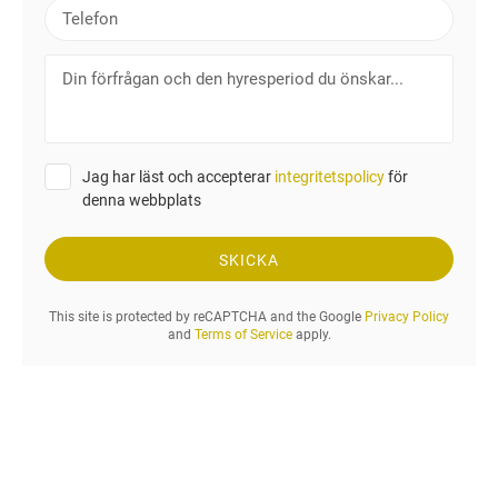
T
o
e
s
l
D
t
e
i
f
n
o
f
n
ö
Jag har läst och accepterar
integritetspolicy
för
r
denna webbplats
f
r
å
SKICKA
g
a
This site is protected by reCAPTCHA and the Google
Privacy Policy
n
and
Terms of Service
apply.
o
c
h
d
e
n