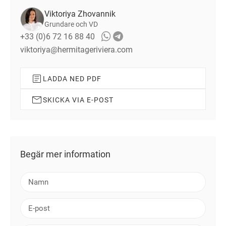
Viktoriya Zhovannik
Grundare och VD
+33 (0)6 72 16 88 40
viktoriya@hermitageriviera.com
LADDA NED PDF
SKICKA VIA E-POST
Begär mer information
N
a
m
E
n
-
p