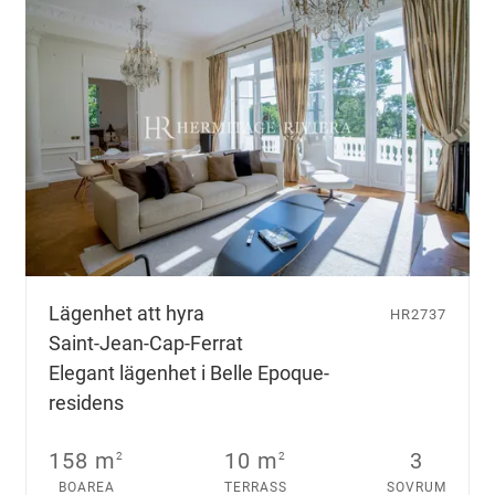
.
Lägenhet att hyra
HR2737
Saint-Jean-Cap-Ferrat
Elegant lägenhet i Belle Epoque-
residens
158 m
10 m
3
2
2
BOAREA
TERRASS
SOVRUM