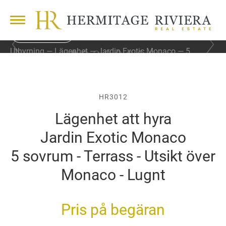
33 FOTON
F
N
Uthyrning
Lägenhet
Jardin Exotic Monaco
5
ö
ä
sovrum - Terrass - Utsikt över Monaco - Lugnt
r
s
e
t
g
a
å
b
HR3012
e
i
Lägenhet att hyra
n
l
d
d
Jardin Exotic Monaco
e
b
5 sovrum - Terrass - Utsikt över
i
l
Monaco - Lugnt
d
Pris på begäran