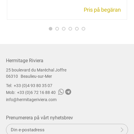
Pris på begäran
Hermitage Riviera
25 boulevard du Maréchal Joffre
06310
Beaulieu-sur-Mer
Tel:
+33 (0)4 93 80 35 07
Mob:
+33 (0)6 72 16 88 40
info@hermitageriviera.com
Prenumerera på vårt nyhetsbrev
S
Sk
k