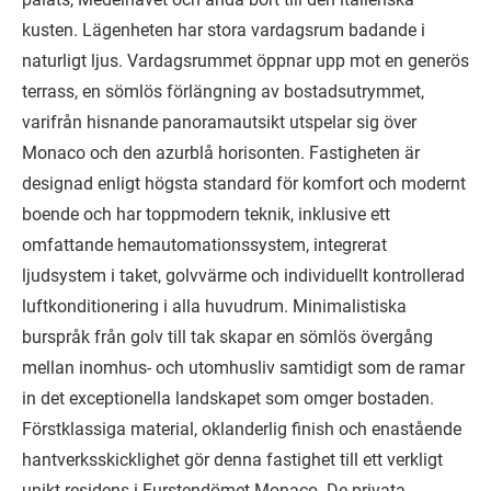
kusten. Lägenheten har stora vardagsrum badande i
naturligt ljus. Vardagsrummet öppnar upp mot en generös
terrass, en sömlös förlängning av bostadsutrymmet,
varifrån hisnande panoramautsikt utspelar sig över
Monaco och den azurblå horisonten. Fastigheten är
designad enligt högsta standard för komfort och modernt
boende och har toppmodern teknik, inklusive ett
omfattande hemautomationssystem, integrerat
ljudsystem i taket, golvvärme och individuellt kontrollerad
luftkonditionering i alla huvudrum. Minimalistiska
burspråk från golv till tak skapar en sömlös övergång
mellan inomhus- och utomhusliv samtidigt som de ramar
in det exceptionella landskapet som omger bostaden.
Förstklassiga material, oklanderlig finish och enastående
hantverksskicklighet gör denna fastighet till ett verkligt
unikt residens i Furstendömet Monaco. De privata